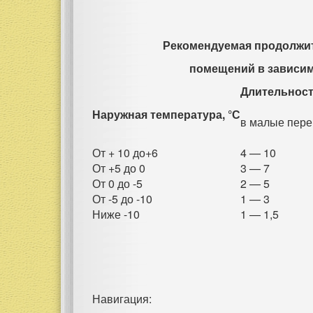
Рекомендуемая продолжит
помещений в зависим
Длительност
Наружная температура, °С
в малые пер
От + 10 до+6
4 — 10
От +5 до 0
3 — 7
От 0 до -5
2 — 5
От -5 до -10
1 — 3
Ниже -10
1 — 1,5
Навигация: