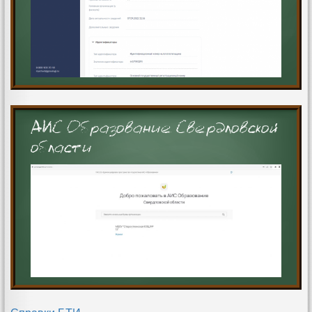
АИС Образование Свердловской
области