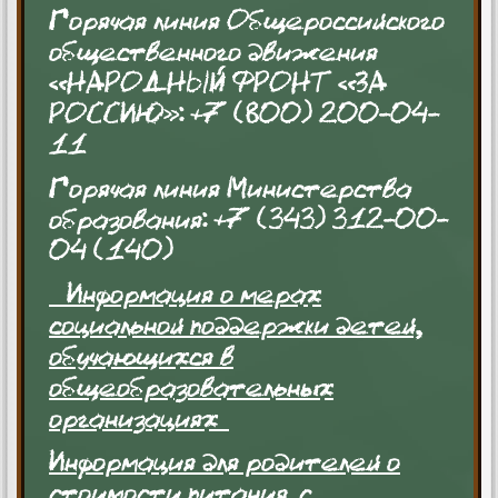
Горячая линия Общероссийского
общественного движения
«НАРОДНЫЙ ФРОНТ «ЗА
РОССИЮ»: +7 (800) 200-04-
11
Горячая линия Министерства
образования: +7 (343) 312-00-
04 (140)
Информация о мерах
социальной поддержки детей,
обучающихся в
общеобразовательных
организациях
Информация для родителей о
стоимости питания
с