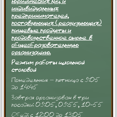
юридических лиц и
индивидуальных
предпринимателей,
поставляющих (реализующих)
пищевые продукты и
продовольственное сырье
в
общеобразовательную
организ
ацию.
Режим работы школьной
столовой
Понедельник – пятница с 9:05
до 14:45
Завтрак организован в три
посадки: 09:05, 09:55, 10-55
Обед: с 12:00 до 13:05