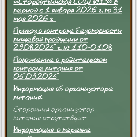
«Староуткинская СОШ №13» в
период с 1 января 2026 г. по 31
мая 2026 г
Приказ о контроле безопасности
пищевой продукции от
29.08.2025 г. № 110-01.08
Положение о родительском
контроле питания от
05.09.2025
Информация об организаторе
питания:
Сторонний организатор
питания отсутствует
Информация о перечне