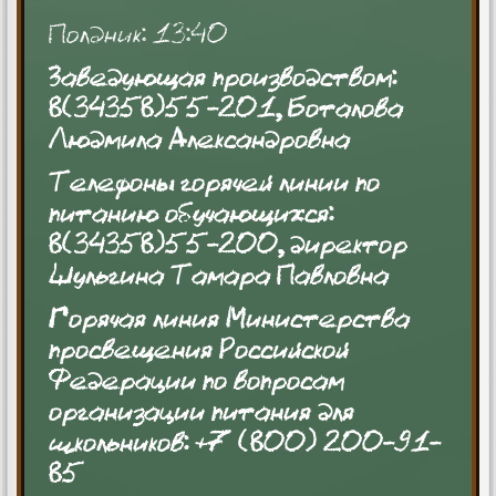
Полдник: 13:40
Заведующая производством:
8(34358)55-201, Боталова
Людмила Александровна
Телефоны горячей линии по
питанию обучающихся:
8(34358)55-200, директор
Шульгина Тамара Павловна
Горячая линия Министерства
просвещения Российской
Федерации по вопросам
организации питания для
школьников: +7 (800) 200-91-
85