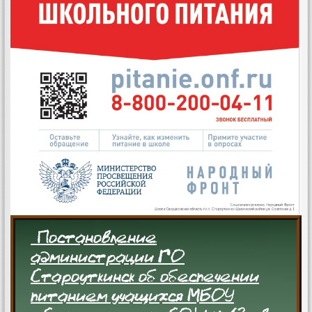
Постановление
администрации ГО
Староуткинск об обеспечении
питанием учащихся МБОУ