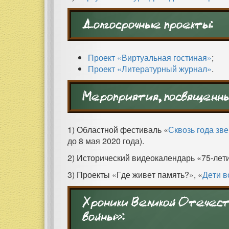
Долгосрочные проекты:
Проект «Виртуальная гостиная»
;
Проект «Литературный журнал»
.
Мероприятия, посвященн
1) Областной фестиваль «
Сквозь года зв
до 8 мая 2020 года).
2) Исторический видеокалендарь «75-лет
3) Проекты «Где живет память?», «
Дети 
Хроники Великой Отечест
войны»: