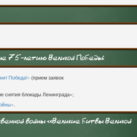
ые 75-летию Великой Победы:
енит Победа!»
(прием заявок
ие снятия блокады Ленинграда»;
войны»
.
венной войны «Великие битвы Великой