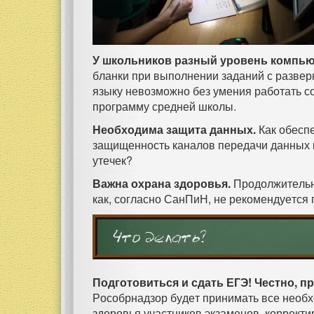
У школьников разный уровень компью
бланки при выполнении заданий с развер
языку невозможно без умения работать с
программу средней школы.
Необходима защита данных.
Как обесп
защищенность каналов передачи данных 
утечек?
Важна охрана здоровья.
Продолжительно
как, согласно СанПиН, не рекомендуется
Что делать?
Подготовиться и сдать ЕГЭ! Честно, п
Рособрнадзор будет принимать все необ
здоровья участников экзаменов, корректир