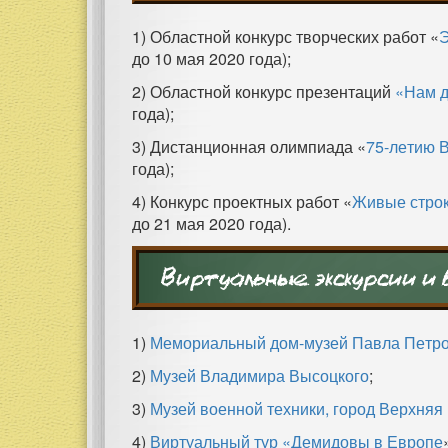
1) Областной конкурс творческих работ «
Э
до 10 мая 2020 года);
2) Областной конкурс презентаций
«Нам д
года);
3) Дистанционная олимпиада «
75-летию 
года);
4) Конкурс проектных работ «
Живые стро
до 21 мая 2020 года).
Виртуальные экскурсии и 
1)
Мемориальный дом-музей Павла Петр
2)
Музей Владимира Высоцкого
;
3)
Музей военной техники, город Верхня
4)
Виртуальный тур «Демидовы в Европе