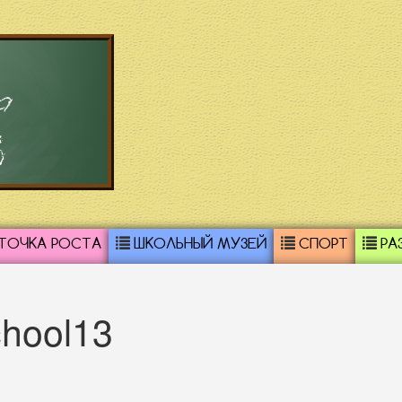
а
3
ТОЧКА РОСТА
ШКОЛЬНЫЙ МУЗЕЙ
СПОРТ
РА
hool13