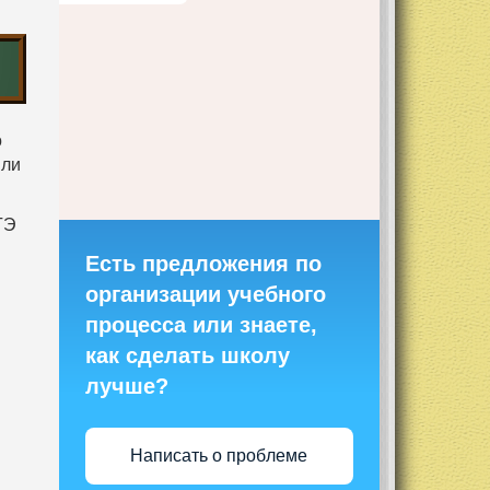
о
 ли
ГЭ
Есть предложения по
организации учебного
процесса или знаете,
как сделать школу
лучше?
Написать о проблеме