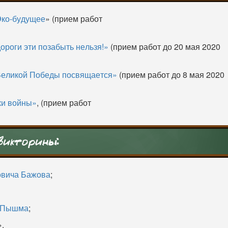
ко-будущее
» (прием работ
ороги эти позабыть нельзя!»
(прием работ до 20 мая 2020
Великой Победы посвящается»
(прием работ до 8 мая 2020
ки войны»
, (прием работ
викторины:
овича Бажова
;
я Пышма
;
».