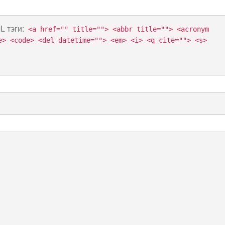
L
тэги:
<a href="" title=""> <abbr title=""> <acronym
e> <code> <del datetime=""> <em> <i> <q cite=""> <s>